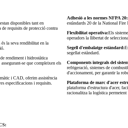
Adhesió a les normes NFPA 20:
estan disponibles tant en
estàndards 20 de la National Fire P
de requisits de protecció contra
Flexibilitat operativa:
Els sisteme
operadors la llibertat de seleccion
és la seva rendibilitat en la
Segell d'embalatge estàndard:
E
ió.
segellat estàndard.
de rendiment i hidrostàtica
Components integrals del siste
s, assegurant-se que compleixen els
refrigeració, sistemes de combusti
d'accionament, per garantir la robu
ormàtic i CAD, oferim assistència
Plataforma de marc d'acer estr
es especificacions i requisits.
plataforma d'estructura d'acer, facil
racionalitza la logística permeten
CCS: