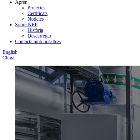
Aprèn
Projectes
Certificats
Notícies
Sobre NEP
Història
Descarregar
Contacta amb nosaltres
English
China