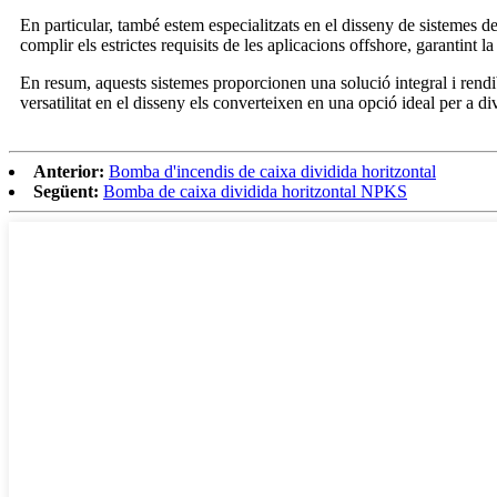
En particular, també estem especialitzats en el disseny de sistemes d
complir els estrictes requisits de les aplicacions offshore, garantint l
En resum, aquests sistemes proporcionen una solució integral i rendib
versatilitat en el disseny els converteixen en una opció ideal per a div
Anterior:
Bomba d'incendis de caixa dividida horitzontal
Següent:
Bomba de caixa dividida horitzontal NPKS