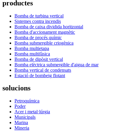
productes
Bomba de turbina vertical
Sistemes contra incendis
Bomba de caixa dividida horitzontal
Bomba d'accionament magnètic
Bomba de procés químic
Bomba submergible criogènica
Bomba multietapa
Bomba multifàsica
Bomba de dipòsit vertical
Bomba elèctrica submergible d'aigua de mar
Bomba vertical de condensats
Estació de bombeig flotant
solucions
Petroquímica
Poder
Acer i metal·lúrgia
Municipals
Marina
Mineria