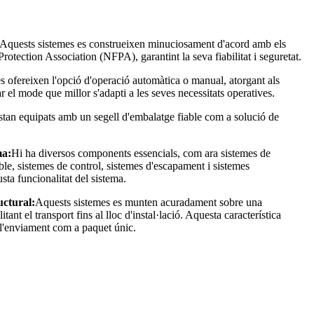
Aquests sistemes es construeixen minuciosament d'acord amb els
rotection Association (NFPA), garantint la seva fiabilitat i seguretat.
s ofereixen l'opció d'operació automàtica o manual, atorgant als
ar el mode que millor s'adapti a les seves necessitats operatives.
stan equipats amb un segell d'embalatge fiable com a solució de
ma:
Hi ha diversos components essencials, com ara sistemes de
ble, sistemes de control, sistemes d'escapament i sistemes
sta funcionalitat del sistema.
uctural:
Aquests sistemes es munten acuradament sobre una
itant el transport fins al lloc d'instal·lació. Aquesta característica
t l'enviament com a paquet únic.