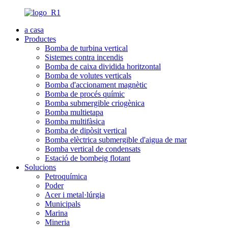
a casa
Productes
Bomba de turbina vertical
Sistemes contra incendis
Bomba de caixa dividida horitzontal
Bomba de volutes verticals
Bomba d'accionament magnètic
Bomba de procés químic
Bomba submergible criogènica
Bomba multietapa
Bomba multifàsica
Bomba de dipòsit vertical
Bomba elèctrica submergible d'aigua de mar
Bomba vertical de condensats
Estació de bombeig flotant
Solucions
Petroquímica
Poder
Acer i metal·lúrgia
Municipals
Marina
Mineria